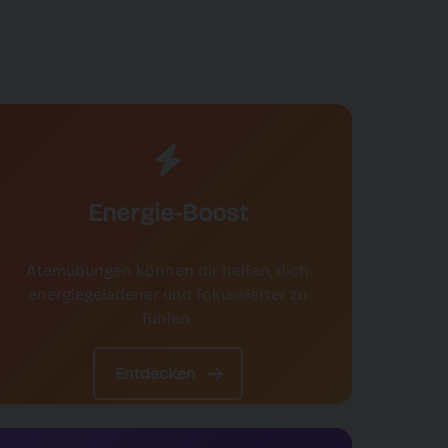
Energie-Boost
Atemübungen können dir helfen, dich
energiegeladener und fokussierter zu
fühlen.
Entdecken