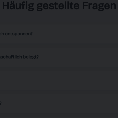
Häufig gestellte Fragen
ich entspannen?
ie dir durch Atemübungen hilft, dich zu entspannen, besser 
t voreingestellten Mustern, verschiedenen Themen und Klän
chaftlich belegt?
nisse.
chaftlich nachgewiesen, Stress zu reduzieren, die Schlafqu
llgemeine Wohlbefinden zu fördern. Regelmäßiges Üben hilf
en wir mindestens 5–10 Minuten täglich. Du kannst Just Bre
onzentrieren oder Energie tanken möchtest.
?
tt kostenlos zum Herunterladen und Nutzen. Wir bieten Premi