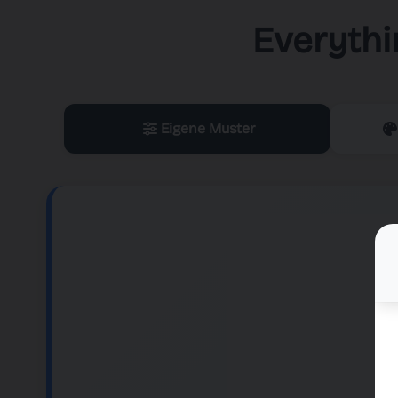
Everythi
Eigene Muster