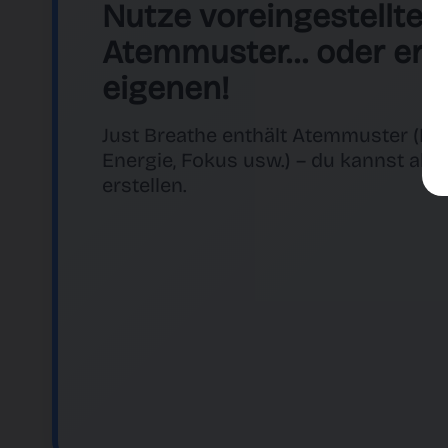
Nutze voreingestellte
Atemmuster… oder erst
eigenen!
Just Breathe enthält Atemmuster (E
Energie, Fokus usw.) – du kannst abe
erstellen.