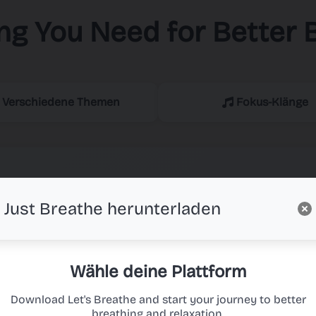
ng You Need for Better 
Verschiedene Themen
Fokus-Klänge
Just Breathe herunterladen
Wähle deine Plattform
Download Let's Breathe and start your journey to better
breathing and relaxation.