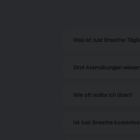
Was ist Just Breathe: Tägl
Just Breathe ist eine App, d
und Energie zu gewinnen. Mi
Sind Atemübungen wissens
Atemübung für deine Bedürf
Ja! Atemübungen sind wissens
Fokus zu steigern und das a
Wie oft sollte ich üben?
mentaler Klarheit.
Für beste Ergebnisse empfehl
wenn du dich entspannen, k
Ist Just Breathe kostenlos
Ja! Just Breathe ist komple